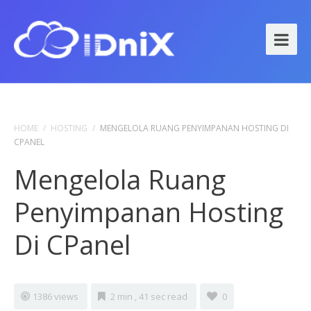
HOME
/
HOSTING
/
MENGELOLA RUANG PENYIMPANAN HOSTING DI
CPANEL
Mengelola Ruang
Penyimpanan Hosting
Di CPanel
1386 views
2 min , 41 sec read
0