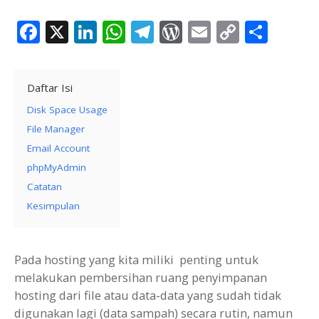
Facebook
X
LinkedIn
WhatsApp
Telegram
WordPress
Email
Copy
Shar
Link
Daftar Isi
Disk Space Usage
File Manager
Email Account
phpMyAdmin
Catatan
Kesimpulan
Pada hosting yang kita miliki penting untuk
melakukan pembersihan ruang penyimpanan
hosting dari file atau data-data yang sudah tidak
digunakan lagi (data sampah) secara rutin, namun