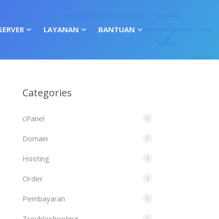
SERVER
LAYANAN
BANTUAN
Categories
cPanel
5
Domain
5
Hosting
6
Order
2
Pembayaran
1
Troubleshooting
1