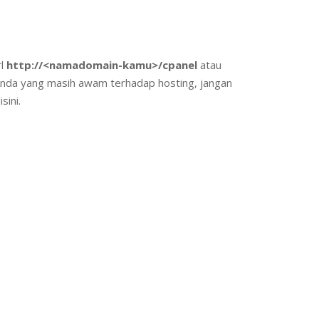
rl
http://<namadomain-kamu>/cpanel
atau
 Anda yang masih awam terhadap hosting, jangan
sini.