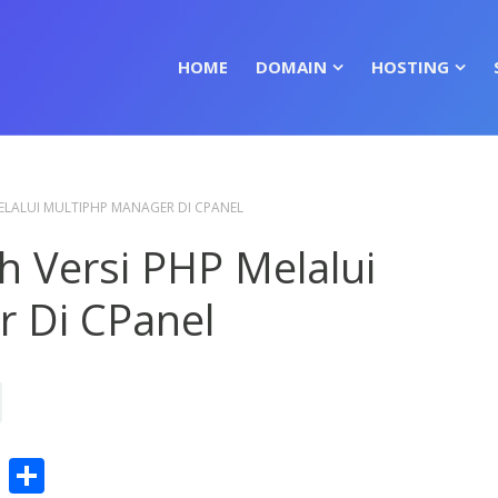
HOME
DOMAIN
HOSTING
ELALUI MULTIPHP MANAGER DI CPANEL
h Versi PHP Melalui
 Di CPanel
am
Press
ail
Copy
Share