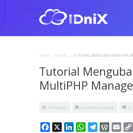
HOME
/
CPANEL
/
TUTORIAL MENGUBAH VERSI PHP M
Tutorial Menguba
MultiPHP Manager
1255 views
Less than a minute
0
Facebook
X
LinkedIn
WhatsApp
Telegr
Word
Em