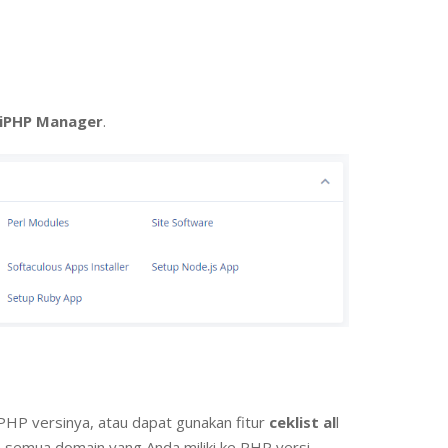
iPHP Manager
.
HP versinya, atau dapat gunakan fitur
ceklist al
l
h semua domain yang Anda miliki ke PHP versi