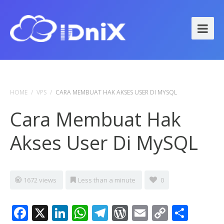
HOME
/
VPS
/
CARA MEMBUAT HAK AKSES USER DI MYSQL
Cara Membuat Hak
Akses User Di MySQL
1672 views
Less than a minute
0
Facebook
X
LinkedIn
WhatsApp
Telegram
WordPress
Email
Copy
Shar