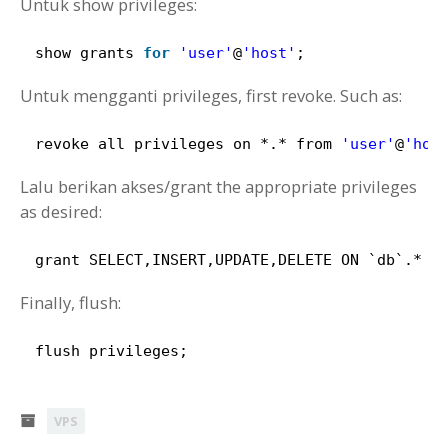
Untuk show privileges:
show grants 
for
'user'
@
'host'
;
Untuk mengganti privileges, first revoke. Such as:
revoke all privileges on *.* from 
'user'
@
'hos
Lalu berikan akses/grant the appropriate privileges
as desired:
grant SELECT,INSERT,UPDATE,DELETE ON `db`.* T
Finally, flush:
flush privileges;
VPS