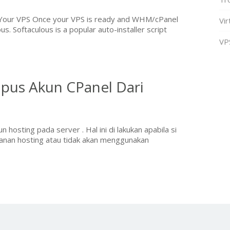
on Your VPS Once your VPS is ready and WHM/cPanel
Vir
lous. Softaculous is a popular auto-installer script
VP
pus Akun CPanel Dari
hosting pada server . Hal ini di lakukan apabila si
yanan hosting atau tidak akan menggunakan