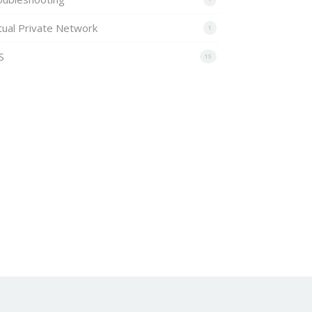
tual Private Network
1
S
15