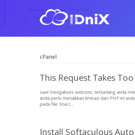
cPanel
This Request Takes Too
saat mengakses website, terkadang anda men
anda perlu menaikkan limitasi dari PHP.ini and
pada file .htacc...
Install Softaculous Aut