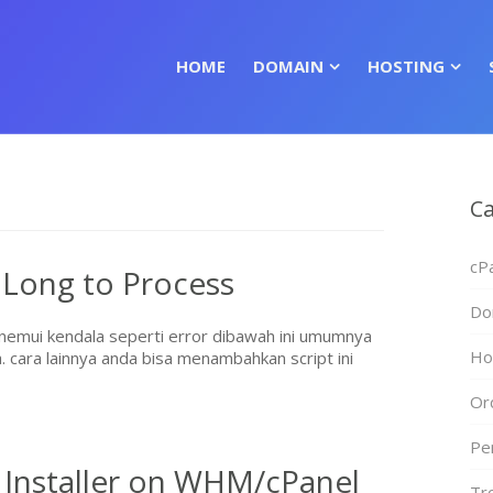
HOME
DOMAIN
HOSTING
Ca
cP
 Long to Process
Do
emui kendala seperti error dibawah ini umumnya
Ho
a. cara lainnya anda bisa menambahkan script ini
Or
Pe
o Installer on WHM/cPanel
Tr