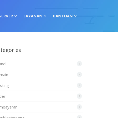
SERVER
LAYANAN
BANTUAN
tegories
anel
5
main
5
sting
6
der
2
mbayaran
1
oubleshooting
1